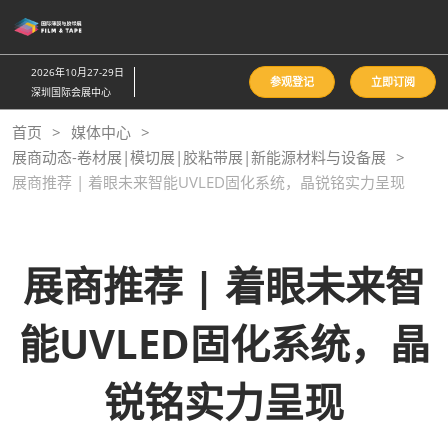
直
接
跳
2026年10月27-29日
参观登记
立即订阅
转
深圳国际会展中心
至
首页
媒体中心
内
展商动态-卷材展|模切展|胶粘带展|新能源材料与设备展
容
展商推荐 | 着眼未来智能UVLED固化系统，晶锐铭实力呈现
展商推荐 | 着眼未来智
能UVLED固化系统，晶
锐铭实力呈现