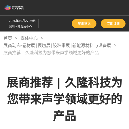
直
接
跳
2026年10月27-29日
参观登记
立即订阅
转
深圳国际会展中心
至
首页
媒体中心
内
展商动态-卷材展|模切展|胶粘带展|新能源材料与设备展
容
展商推荐 | 久隆科技为您带来声学领域更好的产品
展商推荐 | 久隆科技为
您带来声学领域更好的
产品