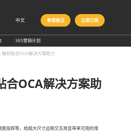
中文
参观登记
立即订阅
文
lish
会
365营销计划
국인
圳国际胶粘剂及化工原料
& 触控贴合OCA解决方案助力
本語
膜与胶带展
ng Việt
际高性能材料展
บไทย
onesia
洲材料周
控贴合OCA解决方案助
际新材料新工艺及色彩展
会
调度指挥等，给超大尺寸远程交互商显带来可观的增