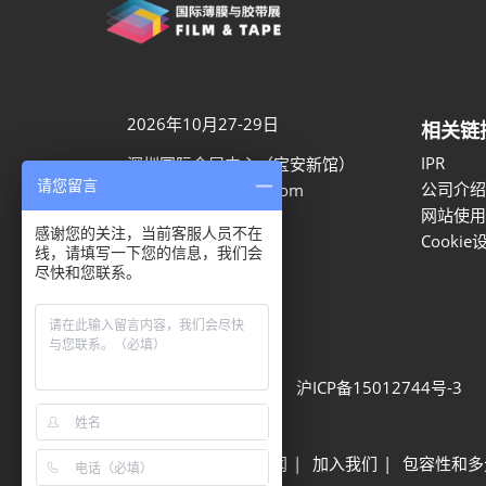
2026年10月27-29日
相关链
IPR
深圳国际会展中心（宝安新馆）
请您留言
公司介绍
aaron.ye@rxglobal.com
网站使用
021-2231 7259
感谢您的关注，当前客服人员不在
Cookie
线，请填写一下您的信息，我们会
尽快和您联系。
隐私选项
隐私政策
Cookie政策
展会信息
可持续发展
网站地图
沪ICP备15012744号-3
Built by RX
其他励展展会
励展新闻
加入我们
包容性和多