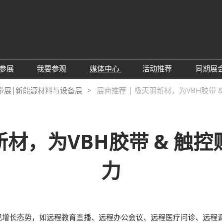
中
Eng
参展
我要参观
媒体中心
活动推荐
同期展
한
展位预定
参观预登记
行业新闻
会议论坛
深
带展|新能源材料与设备展
展商推荐 | 极天羽新材，为VBH胶带 
日
展
展商评语
特邀贵宾
展会新闻
2026越南国际薄
Tiế
国
แบ
展商增值服务
展商名录
展商动态
Ind
亚
新材，为VBH胶带 & 触
励展通APP
推荐展商
合作媒体
国
重点观众
展商说
订阅电邮
览
力
为何参展
组团参观
商贸配对
RX Connect 励展通
现增长态势，如远程教育直播、远程办公会议、远程医疗问诊、远程