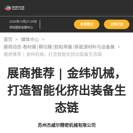
直
接
跳
2026年10月27-29日
参观登记
立即订阅
转
深圳国际会展中心
至
首页
媒体中心
内
展商动态-卷材展|模切展|胶粘带展|新能源材料与设备展
容
展商推荐 | 金纬机械，打造智能化挤出装备生态链
展商推荐 | 金纬机械，
打造智能化挤出装备生
态链
苏州杰威尔精密机械有限公司