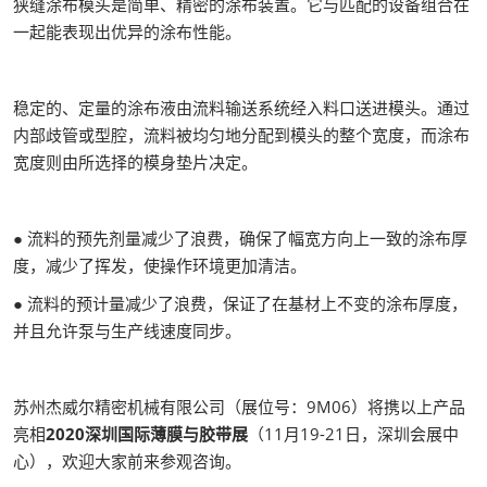
狭缝涂布模头是简单、精密的涂布装置。它与匹配的设备组合在
一起能表现出优异的涂布性能。
稳定的、定量的涂布液由流料输送系统经入料口送进模头。通过
内部歧管或型腔，流料被均匀地分配到模头的整个宽度，而涂布
宽度则由所选择的模身垫片决定。
● 流料的预先剂量减少了浪费，确保了幅宽方向上一致的涂布厚
度，减少了挥发，使操作环境更加清洁。
● 流料的预计量减少了浪费，保证了在基材上不变的涂布厚度，
并且允许泵与生产线速度同步。
苏州杰威尔精密机械有限公司（展位号：9M06）将携以上产品
亮相
2020深圳国际薄膜与胶带展
（11月19-21日，深圳会展中
心），欢迎大家前来参观咨询。