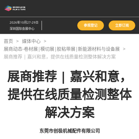
直
接
跳
2026年10月27-29日
参观登记
立即订阅
转
深圳国际会展中心
至
首页
媒体中心
内
展商动态-卷材展|模切展|胶粘带展|新能源材料与设备展
容
展商推荐 | 嘉兴和意，提供在线质量检测整体解决方案
展商推荐 | 嘉兴和意，
提供在线质量检测整体
解决方案
东莞市创极机械配件有限公司