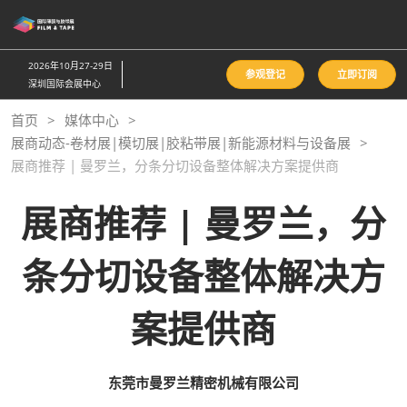
直
接
跳
2026年10月27-29日
参观登记
立即订阅
转
深圳国际会展中心
至
首页
媒体中心
内
展商动态-卷材展|模切展|胶粘带展|新能源材料与设备展
容
展商推荐 | 曼罗兰，分条分切设备整体解决方案提供商
展商推荐 | 曼罗兰，分
条分切设备整体解决方
案提供商
东莞市曼罗兰精密机械有限公司