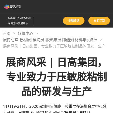
直
接
跳
2026年10月27-29日
参观登记
立即订阅
转
深圳国际会展中心
至
首页
媒体中心
内
展商动态-卷材展|模切展|胶粘带展|新能源材料与设备展
容
展商风采 | 日高集团，专业致力于压敏胶粘制品的研发与生产
展商风采 | 日高集团，
专业致力于压敏胶粘制
品的研发与生产
11月19-21日，2020深圳国际薄膜与胶带展在深圳会展中心盛
大开幕，
日高集团
受邀参加本届展会
(展位号：9E24)
。