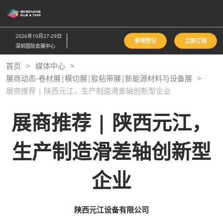
直
接
跳
2026年10月27-29日
参观登记
立即订阅
转
深圳国际会展中心
至
首页
媒体中心
内
展商动态-卷材展|模切展|胶粘带展|新能源材料与设备展
容
展商推荐 | 陕西元江，生产制造滑差轴创新型企业
展商推荐 | 陕西元江，
生产制造滑差轴创新型
企业
陕西元江设备有限公司