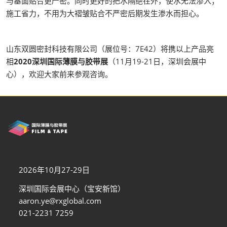
与基面贴合更严密。同时更好的把水隔绝在外，使水无法渗入；
施工省力，不用为大褶皱贴合不严密后期发生渗水而担心。
山东双圆密封科技有限公司（展位号：7E42）将携以上产品亮
相
2020深圳国际薄膜与胶带展
（11月19-21日，深圳会展中
心），欢迎大家前来参观咨询。
2026年10月27-29日
深圳国际会展中心（宝安新馆）
aaron.ye@rxglobal.com
021-2231 7259