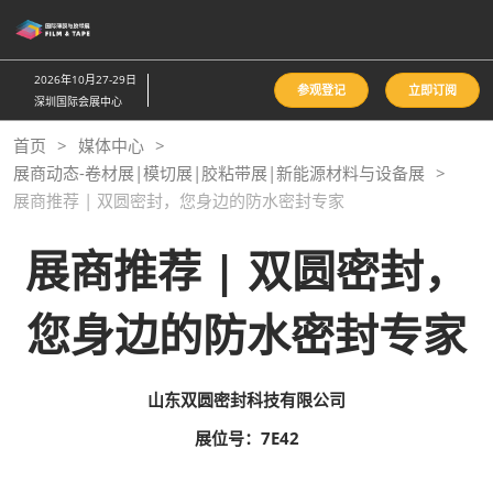
直
接
跳
2026年10月27-29日
参观登记
立即订阅
转
深圳国际会展中心
至
首页
媒体中心
内
展商动态-卷材展|模切展|胶粘带展|新能源材料与设备展
容
展商推荐 | 双圆密封，您身边的防水密封专家
展商推荐 | 双圆密封，
您身边的防水密封专家
山东双圆密封科技有限公司
展位号：7E42