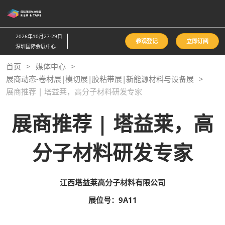
直
接
跳
2026年10月27-29日
参观登记
立即订阅
转
深圳国际会展中心
至
首页
媒体中心
内
展商动态-卷材展|模切展|胶粘带展|新能源材料与设备展
容
展商推荐 | 塔益莱，高分子材料研发专家
展商推荐 | 塔益莱，高
分子材料研发专家
江西塔益莱高分子材料有限公司
展位号：9A11