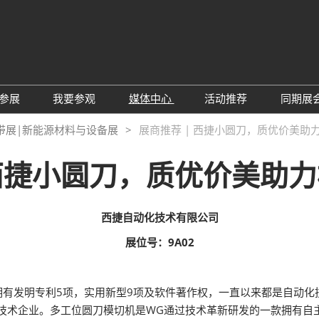
中
Eng
参展
我要参观
媒体中心
活动推荐
同期展
한
展位预定
参观预登记
行业新闻
会议论坛
深
带展|新能源材料与设备展
展商推荐 | 西捷小圆刀，质优价美助
日
展
展商评语
特邀贵宾
展会新闻
2026越南国际薄
Tiế
 西捷小圆刀，质优价美助
国
แบ
展商增值服务
展商名录
展商动态
Ind
亚
励展通APP
推荐展商
合作媒体
国
西捷自动化技术有限公司
重点观众
展商说
订阅电邮
览
展位号：9A02
为何参展
组团参观
商贸配对
RX Connect 励展通
拥有发明专利5项，实用新型9项及软件著作权，一直以来都是自动化
新技术企业。多工位圆刀模切机是WG通过技术革新研发的一款拥有