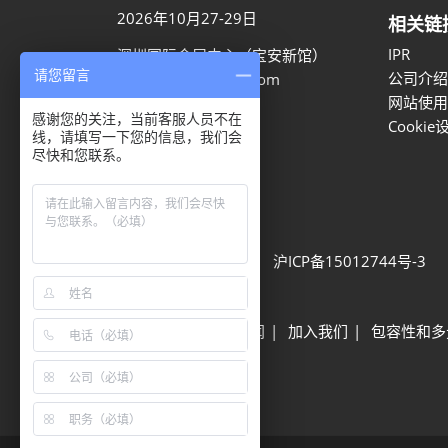
2026年10月27-29日
相关链
IPR
深圳国际会展中心（宝安新馆）
请您留言
公司介绍
aaron.ye@rxglobal.com
网站使用
021-2231 7259
感谢您的关注，当前客服人员不在
Cookie
线，请填写一下您的信息，我们会
尽快和您联系。
隐私选项
隐私政策
Cookie政策
展会信息
可持续发展
网站地图
沪ICP备15012744号-3
Built by RX
其他励展展会
励展新闻
加入我们
包容性和多