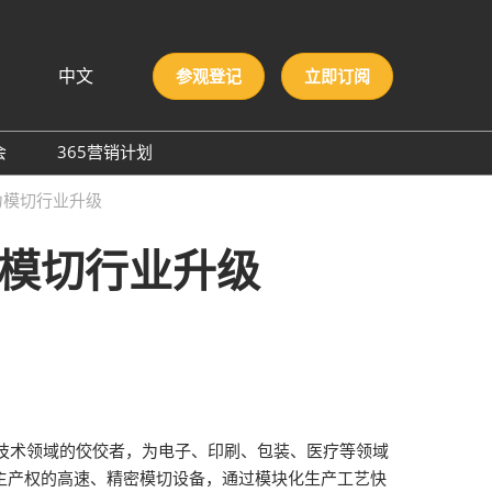
中文
参观登记
立即订阅
文
lish
会
365营销计划
국인
圳国际胶粘剂及化工原料
力模切行业升级
本語
膜与胶带展
ng Việt
力模切行业升级
际高性能材料展
บไทย
onesia
洲材料周
际新材料新工艺及色彩展
会
技术领域的佼佼者，为电子、印刷、包装、医疗等领域
自主产权的高速、精密模切设备，通过模块化生产工艺快