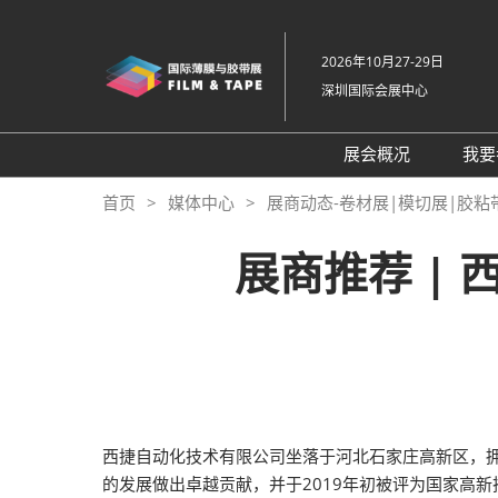
直
接
2026年10月27-29日
跳
深圳国际会展中心
转
至
内
展会概况
我要
容
展会概况
首页
媒体中心
展商动态-卷材展|模切展|胶粘
展品范围
展商推荐 |
交通住宿
特色展区
关于主办方
包容性和多元化
常见问题解答
西捷自动化技术有限公司坐落于河北石家庄高新区，
展馆平面图
的发展做出卓越贡献，并于2019年初被评为国家高