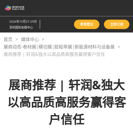
直
接
跳
2026年10月27-29日
参观登记
立即订阅
转
深圳国际会展中心
至
首页
媒体中心
内
展商动态-卷材展|模切展|胶粘带展|新能源材料与设备展
容
展商推荐 | 轩润&独大以高品质高服务赢得客户信任
展商推荐 | 轩润&独大
以高品质高服务赢得客
户信任