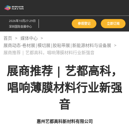
直
接
跳
2026年10月27-29日
参观登记
立即订阅
转
深圳国际会展中心
至
首页
媒体中心
内
展商动态-卷材展|模切展|胶粘带展|新能源材料与设备展
容
展商推荐 | 艺都高科，唱响薄膜材料行业新强音
展商推荐 | 艺都高科，
唱响薄膜材料行业新强
音
惠州艺都高科新材料有限公司