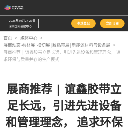
直
接
跳
2026年10月27-29日
参观登记
立即订阅
转
深圳国际会展中心
至
首页
媒体中心
内
展商动态-卷材展|模切展|胶粘带展|新能源材料与设备展
容
展商推荐 | 谊鑫胶带立足长远，引进先进设备和管理理念， 追
求环保与质量并存的生产模式
展商推荐 | 谊鑫胶带立
足长远，引进先进设备
和管理理念， 追求环保