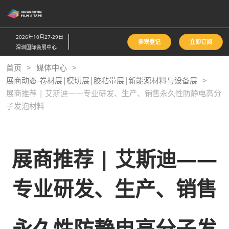
直
接
跳
2026年10月27-29日
参观登记
立即订阅
转
深圳国际会展中心
至
首页
媒体中心
内
展商动态-卷材展|模切展|胶粘带展|新能源材料与设备展
容
展商推荐 | 艾斯迪——专业研发、生产、销售永久性防静电高分
子发泡材料
展商推荐 | 艾斯迪——
专业研发、生产、销售
永久性防静电高分子发