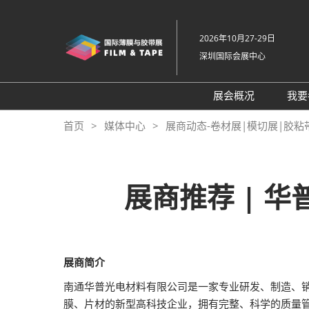
直
接
2026年10月27-29日
跳
深圳国际会展中心
转
至
内
展会概况
我要
容
展会概况
首页
媒体中心
展商动态-卷材展|模切展|胶粘
展品范围
交通住宿
展商推荐 | 
特色展区
关于主办方
包容性和多元化
展商简介
常见问题解答
南通华普光电材料有限公司是一家专业研发、制造、销
展馆平面图
膜、片材的新型高科技企业，拥有完整、科学的质量