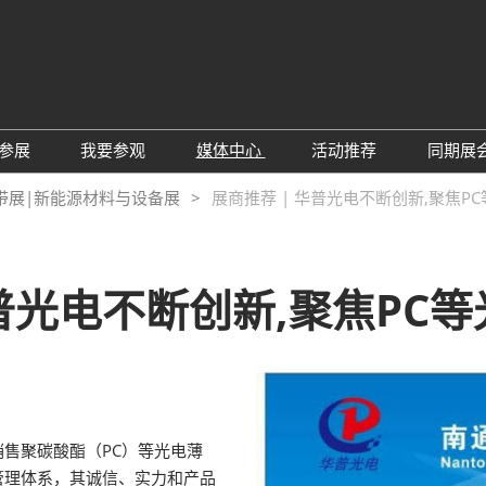
中
Eng
参展
我要参观
媒体中心
活动推荐
同期展
한
展位预定
参观预登记
行业新闻
会议论坛
深
带展|新能源材料与设备展
展商推荐 | 华普光电不断创新,聚焦P
日
展
展商评语
特邀贵宾
展会新闻
2026越南国际薄
Tiế
国
แบ
展商增值服务
展商名录
展商动态
Ind
亚
华普光电不断创新,聚焦PC
励展通APP
推荐展商
合作媒体
国
重点观众
展商说
订阅电邮
览
为何参展
组团参观
商贸配对
RX Connect 励展通
售聚碳酸酯（PC）等光电薄
管理体系，其诚信、实力和产品