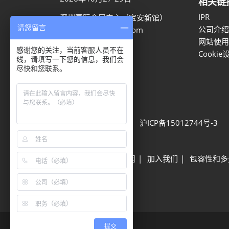
相关链
IPR
深圳国际会展中心（宝安新馆）
请您留言
公司介绍
aaron.ye@rxglobal.com
网站使用
021-2231 7259
感谢您的关注，当前客服人员不在
Cookie
线，请填写一下您的信息，我们会
尽快和您联系。
隐私选项
隐私政策
Cookie政策
展会信息
可持续发展
网站地图
沪ICP备15012744号-3
Built by RX
其他励展展会
励展新闻
加入我们
包容性和多
提交