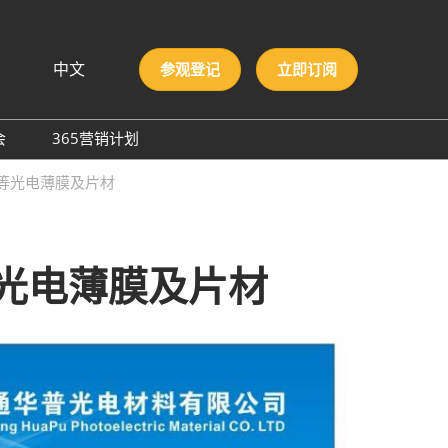
中文
参观登记
立即订阅
文
lish
会
365营销计划
국인
圳国际胶粘剂及化工原料
C等光电薄膜及片材
本語
膜与胶带展
ng Việt
际高性能材料展
บไทย
onesia
洲材料周
等光电薄膜及片材
际新材料新工艺及色彩展
会