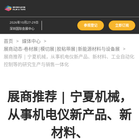
直
接
跳
2026年10月27-29日
参观登记
立即订阅
转
深圳国际会展中心
至
首页
媒体中心
内
展商动态-卷材展|模切展|胶粘带展|新能源材料与设备展
容
展商推荐 | 宁夏机械，从事机电仪新产品、新材料、工业自动化
控制等的研究生产与销售一体化
展商推荐 | 宁夏机械，
从事机电仪新产品、新
材料、