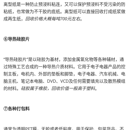
离型纸是一种防止预浸料粘连，又可以保护预浸料不受污染的防
粘纸，也常做为不干胶的底纸。离型纸可以直接回收打成纸浆做
成再生纸，
回收价格大概每吨700元左右
。
⑥导热硅胶片
“导热硅胶片”是以硅胶为基材，添加金属氧化物等各种辅材，通
过特殊工艺合成的一种导热介质材料。它用于电子电器产品的控
制主板，电机内、外部的垫板和脚垫，电子电器、汽车机械、电
脑主机、笔记本电脑、DVD、VCD及任何需要填充以及散热模组
的材料。
硅胶属于橡胶，回收价值一般高于塑料
。
⑦各种打包料
通常为透明PET膜，无胶或者低粘度。用于保护、包装货品。不