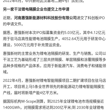
2022年6月，中兴新材武汉基地二期4号厂房封顶。
另一家干法锂电隔膜企业也提交上市申请
近期，
河南惠强新能源材料科技股份有限公司
递交了科创板IPO
的申请文件。
据悉，惠强新材本次IPO拟募集资金约5.03亿元，其中4.12亿元
用于驻马店高性能锂电池隔膜生产，4052.64万元用于研发中心
建设，5000万元用于补充营运资金。
惠强新材的主营业务为锂电池隔膜的研发、生产与销售。公司以
干法工艺为基础形成了三层共挤隔膜、单层隔膜和涂覆隔膜等多
品种多规格的产品体系，应用于新能源汽车、消费电子和储能领
域。
2022年4月，惠强新材锂电智能隔膜项目二期扩建项目在驻马店
开工，项目将上马5条全世界领先的新能源动力锂电智能隔膜生
产线，届时将新增产能4亿平方米。
据国际机构W-Scope测算，到2025年全球锂电池市场规模接近
1400GWh，对隔膜需求将达到200亿平米;到 2030年全球锂电