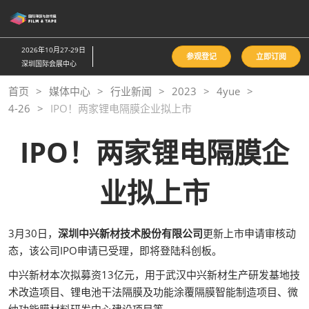
直
接
跳
2026年10月27-29日
参观登记
立即订阅
转
深圳国际会展中心
至
首页
媒体中心
行业新闻
2023
4yue
内
4-26
IPO！两家锂电隔膜企业拟上市
容
IPO！两家锂电隔膜企
业拟上市
3月30日，
深圳中兴新材技术股份有限公司
更新上市申请审核动
态，该公司IPO申请已受理，即将登陆科创板。
中兴新材本次拟募资13亿元，用于武汉中兴新材生产研发基地技
术改造项目、锂电池干法隔膜及功能涂覆隔膜智能制造项目、微