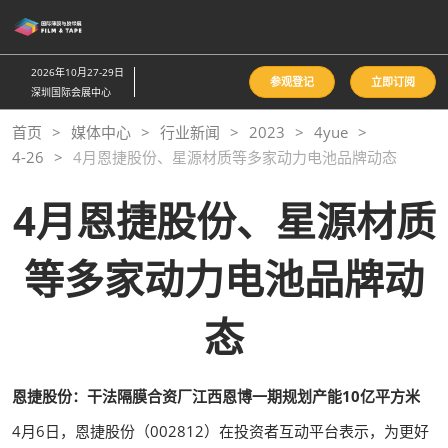
直
接
跳
2026年10月27-29日
参观登记
立即订阅
转
深圳国际会展中心
至
首页
媒体中心
行业新闻
2023
4yue
内
4-26
4月恩捷股份、星源材质等多家动力电池品牌动态
容
4月恩捷股份、星源材质
等多家动力电池品牌动
态
恩捷股份：干法隔膜合资厂江西恩博一期规划产能10亿平方米
4月6日，恩捷股份（002812）在投资者互动平台表示，为更好