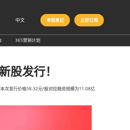
中文
参观登记
立即订阅
文
lish
会
365营销计划
국인
圳国际胶粘剂及化工原料
本語
膜与胶带展
ng Việt
新股发行！
际高性能材料展
บไทย
onesia
洲材料周
际新材料新工艺及色彩展
本次发行价格58.32元/股对应融资规模为11.08亿
会