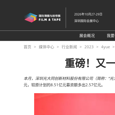
直
接
2026年10月27-29日
跳
深圳国际会展中心
转
至
内
展会概况
我要
容
展会概况
首页
媒体中心
行业新闻
2023
4yue
展品范围
重磅！又
交通住宿
特色展区
本月，深圳光大同创新材料股份有限公司（简称：“光
关于主办方
元，较原计划的8.51亿元募资额多出2.57亿元。
包容性和多元化
常见问题解答
展馆平面图