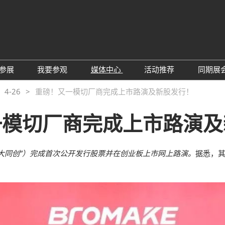
中
Eng
参展
我要参观
媒体中心
活动推荐
同期展
한
展位预定
参观预登记
行业新闻
会议论坛
深
4-26
重磅！又一模切厂商完成上市路演及新股发行！
日
展
展商评语
特邀贵宾
展会新闻
2026越南国际薄
Tiế
一模切厂商完成上市路演及
国
แบ
展商增值服务
展商名录
展商动态
Ind
亚
励展通APP
推荐展商
合作媒体
国
大同创”）完成首次公开发行股票并在创业板上市网上路演。
据悉，其
重点观众
展商说
订阅电邮
览
为何参展
组团参观
商贸配对
RX Connect 励展通