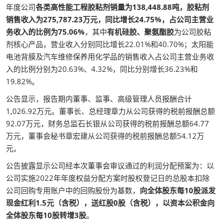
年度公司
各类高性能工程胶粘剂销量为138,448.88吨，胶粘剂
销售收入为275,787.23万元，同比增长24.75%，占公司主营业
务收入的比例为75.06%
，其中
有机硅胶、聚氨酯胶
为公司胶粘
剂核心产品，营业收入分别同比增长22.01%和40.70%；太阳能
电池背膜及汽车维修保养用化学品的销售收入占公司主营业务收
入的比例分别为20.63%、4.32%，同比分别增长36.23%和
19.82%。
公告显示，报告期内董事、监事、高级管理人员报酬合计
1,026.92万元。董事长、总经理章力从公司获得的税前报酬总额
92.07万元，财务总监石长银从公司获得的税前报酬总额64.77
万元，董事会秘书章宏建从公司获得的税前报酬总额54.12万
元。
公告披露显示公司经本次董事会审议通过的利润分配预案为：以
公司实施2022年年度权益分配方案时股权登记日的总股本扣除
公司回购专用账户中的回购股份为基数，
向全体股东每10股派发
现金红利1.5元（含税），送红股0股（含税），以资本公积金向
全体股东每10股转增3股
。