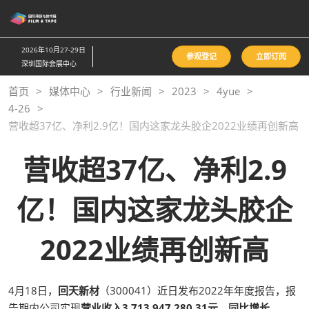
直
接
跳
2026年10月27-29日
参观登记
立即订阅
转
深圳国际会展中心
至
首页
媒体中心
行业新闻
2023
4yue
内
4-26
容
营收超37亿、净利2.9亿！国内这家龙头胶企2022业绩再创新高
营收超37亿、净利2.9
亿！国内这家龙头胶企
2022业绩再创新高
4月18日，
回天新材
（300041）近日发布2022年年度报告，报
告期内公司实现
营业收入3,713,947,280.31元，同比增长