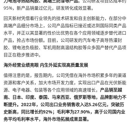
力电池导热结构胶、高端三防漆等产品
。公司研发项目达成率约
95%，新产品销量过亿元，研发转化成效显著。
回天新材凭借着行业领先的技术研发和自主创新能力，在部分中
高端产品细分市场上，公司产品指标已接近或达到国际同类产品
水平，并正以其显著的性价比优势在各个应用领域逐步替代进口
产品，抢占市场份额。目前，公司研发的汽车电子高导热灌封
胶、锂电池负极胶、军机用耐高温结构胶等众多国产替代产品项
目正在稳步推进中。
海外经营业绩亮眼 内生外延实现高质量发展
值得注意的是，报告期内，公司凭借在海外市场积累多年的渠道
资源和客户关系，加大市场开发力度，实现出口产品在光伏新能
源、电子电器、包装等各个应用领域的高速增长，
产品销至越
南、日本、印度、泰国、马来西亚、俄罗斯等地，品牌影响力不
断提升。2022年，公司出口业务销售收入达5.26亿元，突破历
史新高，同比增长约92%；毛利率为27.90%，高于公司国内业
务平均毛利率水平，海外市场拓展成果显著。