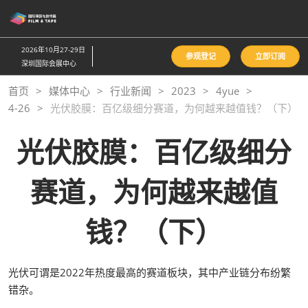
直
接
跳
2026年10月27-29日
参观登记
立即订阅
转
深圳国际会展中心
至
首页
媒体中心
行业新闻
2023
4yue
内
4-26
光伏胶膜：百亿级细分赛道，为何越来越值钱？（下）
容
光伏胶膜：百亿级细分
赛道，为何越来越值
钱？（下）
光伏可谓是2022年热度最高的赛道板块，其中产业链分布纷繁
错杂。