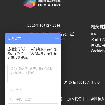
2026年10月27-29日
相关链
IPR
深圳国际会展中心（宝安新馆）
请您留言
公司介绍
aaron.ye@rxglobal.com
网站使用
021-2231 7259
感谢您的关注，当前客服人员不在
Cookie
线，请填写一下您的信息，我们会
尽快和您联系。
隐私选项
隐私政策
Cookie政策
展会信息
可持续发展
网站地图
沪ICP备15012744号-3
Built by RX
其他励展展会
励展新闻
加入我们
包容性和多