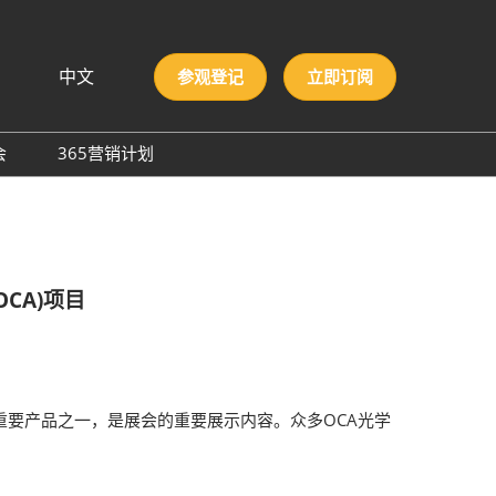
中文
参观登记
立即订阅
文
lish
会
365营销计划
국인
圳国际胶粘剂及化工原料
本語
膜与胶带展
ng Việt
际高性能材料展
บไทย
onesia
洲材料周
CA)项目
际新材料新工艺及色彩展
会
重要产品之一，是展会的重要展示内容。众多OCA光学