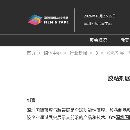
直
接
2026年10月27-29日
跳
深圳国际会展中心
转
至
内
展会概况
我要
容
展会概况
首页
媒体中心
行业新闻
3
胶粘剂展：年
展品范围
交通住宿
胶粘剂展
特色展区
关于主办方
引言
包容性和多元化
深圳国际薄膜与胶带展是全球功能性薄膜、胶粘制品和
常见问题解答
胶企业通过展会展示其前沿的产品和技术.
（👉
深圳国
展馆平面图