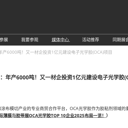
中
Eng
参展
我要参观
媒体中心
活动推荐
同期展
한
展位预定
参观预登记
行业新闻
会议论坛
深
产6000吨！又一材企投资1亿元建设电子光学胶(OCA)项目
日
展
展商评语
特邀贵宾
展会新闻
2026越南国际薄
Tiế
国
แบ
展商增值服务
展商名录
展商动态
Ind
亚
：年产6000吨！又一材企投资1亿元建设电子光学胶(O
励展通APP
推荐展商
合作媒体
国
重点观众
展商说
订阅电邮
览
为何参展
组团参观
涂布模切产业的专业商贸合作平台，OCA光学胶作为胶粘剂领域的
商贸配对
RX Connect 励展通
际薄膜与胶带展OCA光学胶TOP 10企业2025布局一览！
）