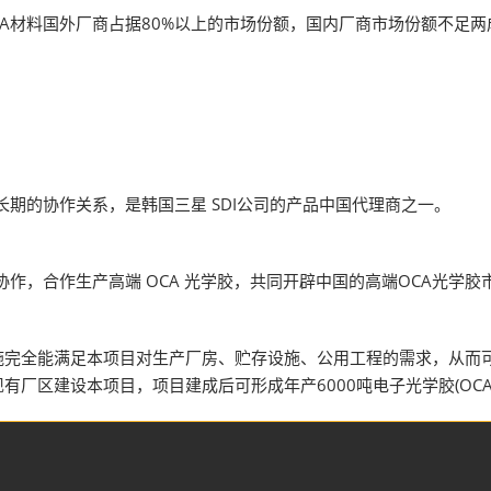
业的OCA材料国外厂商占据80%以上的市场份额，国内厂商市场份额不足
着长期的协作关系，是韩国三星 SDI公司的产品中国代理商之一。
术协作，合作生产高端 OCA 光学胶，共同开辟中国的高端OCA光学胶
施完全能满足本项目对生产厂房、贮存设施、公用工程的需求，从而
在现有厂区建设本项目，项目建成后可形成年产6000吨电子光学胶(OC