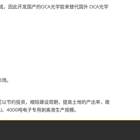
两成，因此开发国产的OCA光学胶来替代国外 OCA光学
市场。
可以节约投资，缩短建设周期，提高土地的产出率，故
A)、4000吨电子专用剥离液生产规模。