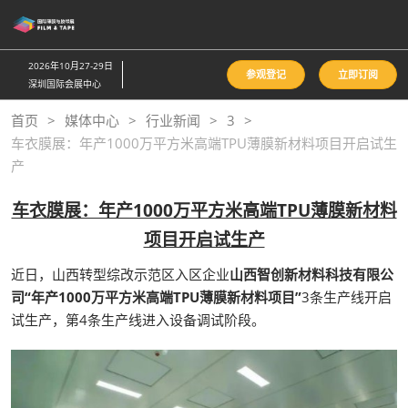
直
接
跳
2026年10月27-29日
参观登记
立即订阅
转
深圳国际会展中心
至
首页
媒体中心
行业新闻
3
内
车衣膜展：年产1000万平方米高端TPU薄膜新材料项目开启试生
容
产
车衣膜展：年产1000万平方米高端TPU薄膜新材料
项目开启试生产
近日，山西转型综改示范区入区企业
山西智创新材料科技有限公
司“年产1000万平方米高端TPU薄膜新材料项目”
3条生产线开启
试生产，第4条生产线进入设备调试阶段。