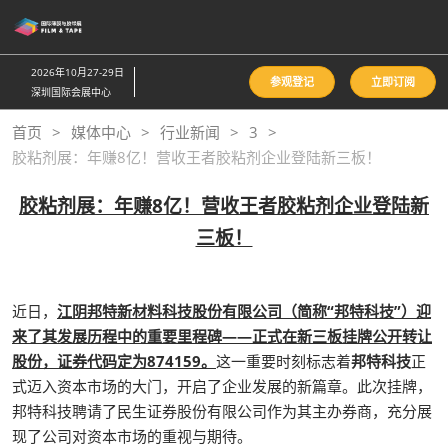
直
接
跳
2026年10月27-29日
参观登记
立即订阅
转
深圳国际会展中心
至
首页
媒体中心
行业新闻
3
内
胶粘剂展：年赚8亿！营收王者胶粘剂企业登陆新三板！
容
胶粘剂展：年赚8亿！营收王者胶粘剂企业登陆新
三板！
近日，
江阴邦特新材料科技股份有限公司（简称“邦特科技”）迎
来了其发展历程中的重要里程碑——正式在新三板挂牌公开转让
股份，证券代码定为874159。
这一重要时刻标志着
邦特科技
正
式迈入资本市场的大门，开启了企业发展的新篇章。此次挂牌，
邦特科技聘请了民生证券股份有限公司作为其主办券商，充分展
现了公司对资本市场的重视与期待。