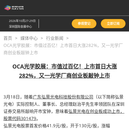
直
接
跳
2026年10月27-29日
参观登记
立即订阅
转
深圳国际会展中心
至
首页
媒体中心
行业新闻
内
OCA光学胶展：市值过百亿！上市首日大涨282%，又一光学厂
容
商创业板敲钟上市
OCA
光学胶展：市值过百亿！上市首日大涨
282%，又一光学厂商创业板敲钟上市
3月18日，随着
广东弘景光电科技股份有限公司
（以下简称弘景
光电）实际控制人、董事长、总经理赵治平先生率领团队在深圳
证券交易所敲响开市宝钟，意味着
弘景光电在创业板成功上市，
股票代码301479
。
弘景光电股票首发价格41.9元/股，开于130元/股，涨幅