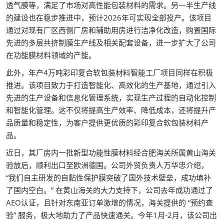
透气膜等，满足了市场对高性能包装材料的需求。另一半生产线
的建设也在稳步推进中，预计2026年可实现全部投产。该项目
通过对现有厂区西侧厂房和辅助用房进行洁净化改造，购置国际
先进的多层共挤制膜生产线及相关配套设备，进一步扩大了公司
在功能膜材料领域的产能。
此外，年产4万吨彩印复合软包装材料智能工厂项目同样在积极
推进。该项目致力于打造智能化、高效化的生产基地，通过引入
先进的生产设备和信息化管理系统，实现生产过程的自动化控制
和智能化管理。这不仅将提高生产效率、降低成本，还将提升产
品质量和稳定性，为客户提供更优质的彩印复合软包装材料产
品。
近日，其厂房内一批新型功能性膜材料经合肥海关所属黄山海关
验放后，顺利出口至欧洲德国。公司外贸负责人万华忠介绍，
“我们自主研发的自黏性保护膜突破了国外技术壁垒，成功填补
了国内空白。” 在黄山海关的大力支持下，公司去年成功通过了
AEO认证，且针对东南亚订单激增的情况，海关提供的 “预约查
验” 服务，极大地助力了产品快速通关。今年1月-2月，该公司出