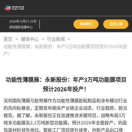
直
接
跳
2026年10月27-29日
参观登记
立即订阅
转
深圳国际会展中心
至
首页
媒体中心
行业新闻
内
功能性薄膜展：永新股份：年产3万吨功能膜项目预计2026年投
容
产！
功能性薄膜展：永新股份：年产3万吨功能膜项目
预计2026年投产！
深圳国际薄膜与胶带展作为功能性薄膜胶粘制品和涂布模切行业
的风向标展会，定期发布相关产业链企业动态，行业趋势、前沿
报告。据了解，永新股份正在加速推进关键项目，战略布局3万
吨多功能膜及2.2万吨新型功能膜，预计2026年全面投产，巩固
包装材料领先地位。智能工厂项目提升效率，创新产品出口德