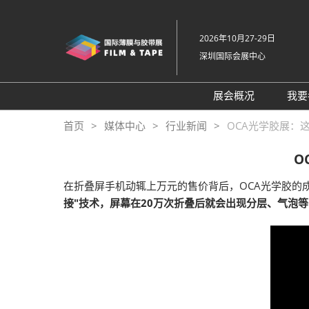
直
接
2026年10月27-29日
跳
深圳国际会展中心
转
至
内
展会概况
我要
容
展会概况
首页
媒体中心
行业新闻
OCA光学胶展：
展品范围
O
交通住宿
在折叠屏手机动辄上万元的售价背后，OCA光学胶的成
特色展区
接"技术，屏幕在20万次折叠后就会出现分层、气泡
关于主办方
包容性和多元化
常见问题解答
展馆平面图