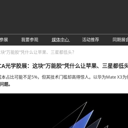
中
Eng
参展
我要参观
媒体中心
活动推荐
同期展
한
展位预定
参观预登记
行业新闻
会议论坛
深
这块“万能胶”凭什么让苹果、三星都低头？
日
展
展商评语
特邀贵宾
展会新闻
2026越南国际薄
Tiế
CA光学胶展：这块“万能胶”凭什么让苹果、三星都低
国
แบ
展商增值服务
展商名录
展商动态
Ind
亚
本占比可能不足5%，但其技术门槛却高得惊人。以华为Mate X3
励展通APP
推荐展商
合作媒体
等问题。
国
重点观众
展商说
订阅电邮
览
为何参展
组团参观
商贸配对
RX Connect 励展通