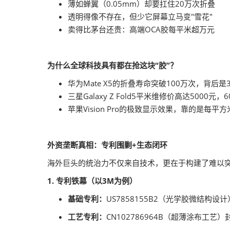
薄如蝉翼（0.05mm）却要扛住20万次折叠
透明得像不存在，但少它屏幕立马变"雪花"
卖得比茅台还贵：高端OCA胶每平米超万元
为什么全球科技具有都在抢这块“胶”？
华为Mate X5的折叠寿命突破100万次，背后
三星Galaxy Z Fold5平米维修价高达5000
苹果Vision Pro的极致显示效果，靠的是每
外资垄断真相：专利围剿+生态闭环
海外巨头的统治力不仅来自技术，更在于构建了难以
1. 专利铁幕（以3M为例）
基础专利：
US7858155B2（光学胶微结构设
工艺专利：
CN102786964B（超薄涂布工