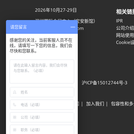
2026年10月27-29日
相关链
IPR
深圳国际会展中心（宝安新馆）
请您留言
公司介绍
aaron.ye@rxglobal.com
网站使用
021-2231 7259
感谢您的关注，当前客服人员不在
Cookie
线，请填写一下您的信息，我们会
尽快和您联系。
隐私选项
隐私政策
Cookie政策
展会信息
可持续发展
网站地图
沪ICP备15012744号-3
Built by RX
其他励展展会
励展新闻
加入我们
包容性和多