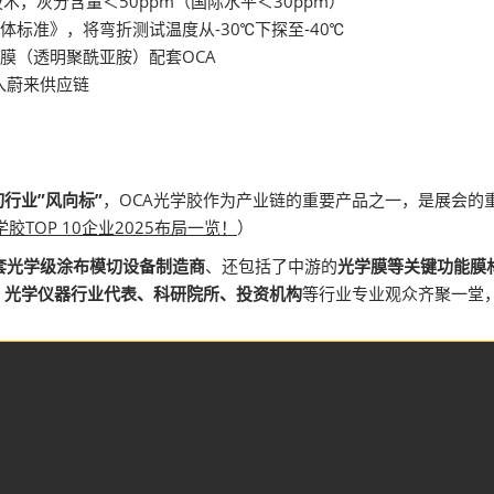
术，灰分含量＜50ppm（国际水平＜30ppm）
体标准》，将弯折测试温度从-30℃下探至-40℃
薄膜（透明聚酰亚胺）配套OCA
进入蔚来供应链
行业”风向标”
，OCA光学胶作为产业链的重要产品之一，是展会的
胶TOP 10企业2025布局一览！
）
套光学级涂布模切设备制造商
、还包括了中游的
光学膜等关键功能膜
、光学仪器行业代表、科研院所、投资机构
等行业专业观众齐聚一堂