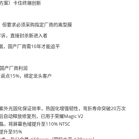
层粘接方案）卡住终端创新
台，但要求必须采购指定厂商的离型膜
年零客诉，直接封杀新进入者
数据，国产厂商需10年才能追平
击国产厂商利润
片返点15%，绑定龙头客户
，紫外光固化保证效率，热固化增强韧性，弯折寿命突破20万次
自动释放修复剂，已用于荣耀Magic V2
，将屏幕色域提升至110% NTSC
提升至95%