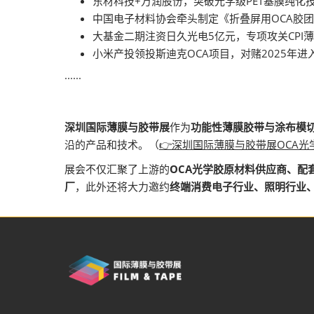
东材科技+万润股份，突破光学级PET基膜纯化技
中国电子材料协会牵头制定《折叠屏用OCA胶团
大基金二期注资日久光电5亿元，专项攻关CPI
小米产投领投斯迪克OCA项目，对赌2025年
······
深圳国际薄膜与胶带展
作为
功能性薄膜胶带与涂布模切
沿的产品和技术。（
👉深圳国际薄膜与胶带展OCA光学
展会不仅汇聚了上游的
OCA光学胶原材料供应商、配
厂
，此外还将大力邀约
终端消费电子行业、照明行业