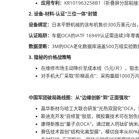
应用专利：
KR101963258B1（折叠屏分
2. 设备-材料-认证"三位一体"封锁
设备绑定：
日本平野机械的涂布机售价300万美元/
认证陷阱：
车载OCA的IATF 16949认证需连续3
数据垄断：
3M的OCA老化数据库涵盖500万组实验
3. 隐秘的价格战策略
在维修市场主动降价至成本线（5元/片），狙
对手机大厂采取"阶梯返点"：采购量超1000万
中国军团破局路线图：从"边缘创新"到"正面强攻"
晶华新材与哈工大联合研发"光热双固化"OCA
斯迪克开发"自修复"胶层，微胶囊技术可在划伤后
康得新推出"量子点OCA"，通过嵌入钙钛矿纳米晶
赛伍技术首创"结构化离型膜"，模切良率从80%