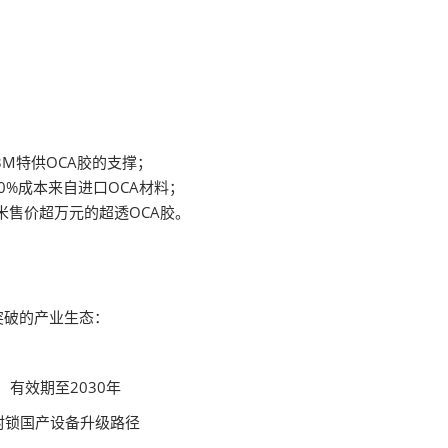
是3M特供OCA胶的支撑；
元，60%成本来自进口OCA材料；
平方米售价超万元的超透OCA胶。
突破的产业生态：
计）有效期至2030年
艺）封锁国产设备升级路径