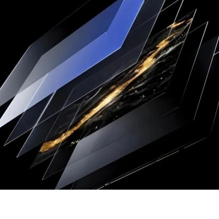
薄膜与胶带展
？