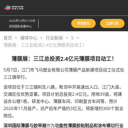
直
接
跳
2026年10月27-29日
参观登记
立即订阅
转
深圳国际会展中心
至
首页
媒体中心
行业新闻
5
内
薄膜展：三江总投资2.4亿元薄膜项目动工！
容
薄膜展：三江总投资2.4亿元薄膜项目动工！
5月7日，江门市飞马塑业有限公司薄膜产品新建项目动工仪式在
三江镇举行。
该项目位于三江镇利生八路，毗邻中开高速出入口、江门大道，
交通区位优势显著。项目计划总投资2.4亿元，用地39亩，将建
设办公楼1栋、研发中心、薄膜车间、印刷复合车间等，预计
2026年11月投产，达产后年产值约3亿元，将新增约300个就业
岗位。
深圳国际薄膜与胶带展
作为
功能性薄膜胶粘制品和涂布模切行业