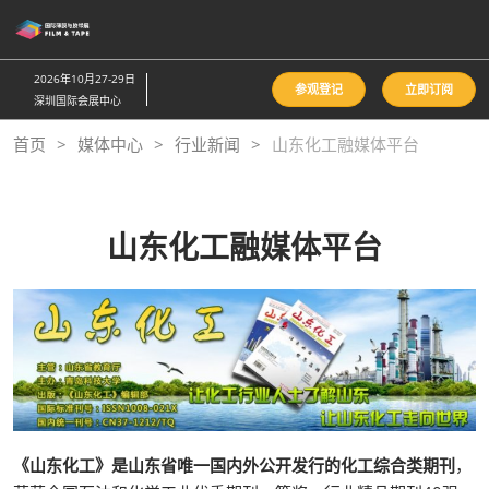
直
接
跳
2026年10月27-29日
参观登记
立即订阅
转
深圳国际会展中心
至
首页
媒体中心
行业新闻
山东化工融媒体平台
内
容
山东化工融媒体平台
《山东化工》是山东省唯一国内外公开发行的化工综合类期刊
，