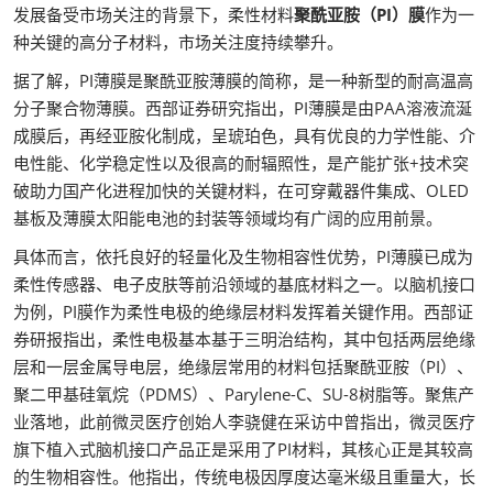
发展备受市场关注的背景下，柔性材料
聚酰亚胺（PI）膜
作为一
种关键的高分子材料，市场关注度持续攀升。
据了解，PI薄膜是聚酰亚胺薄膜的简称，是一种新型的耐高温高
分子聚合物薄膜。西部证券研究指出，PI薄膜是由PAA溶液流涎
成膜后，再经亚胺化制成，呈琥珀色，具有优良的力学性能、介
电性能、化学稳定性以及很高的耐辐照性，是产能扩张+技术突
破助力国产化进程加快的关键材料，在可穿戴器件集成、OLED
基板及薄膜太阳能电池的封装等领域均有广阔的应用前景。
具体而言，依托良好的轻量化及生物相容性优势，PI薄膜已成为
柔性传感器、电子皮肤等前沿领域的基底材料之一。以脑机接口
为例，PI膜作为柔性电极的绝缘层材料发挥着关键作用。西部证
券研报指出，柔性电极基本基于三明治结构，其中包括两层绝缘
层和一层金属导电层，绝缘层常用的材料包括聚酰亚胺（PI）、
聚二甲基硅氧烷（PDMS）、Parylene-C、SU-8树脂等。聚焦产
业落地，此前微灵医疗创始人李骁健在采访中曾指出，微灵医疗
旗下植入式脑机接口产品正是采用了PI材料，其核心正是其较高
的生物相容性。他指出，传统电极因厚度达毫米级且重量大，长