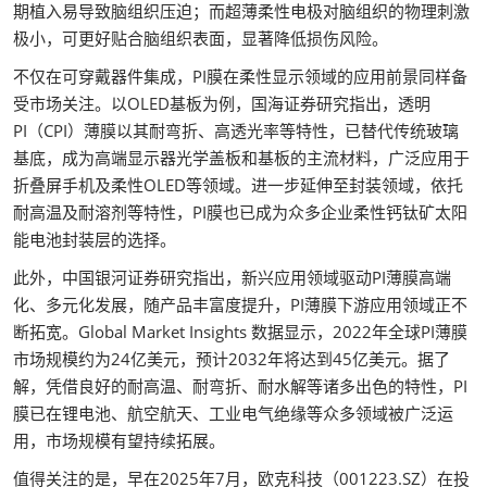
期植入易导致脑组织压迫；而超薄柔性电极对脑组织的物理刺激
极小，可更好贴合脑组织表面，显著降低损伤风险。
不仅在可穿戴器件集成，PI膜在柔性显示领域的应用前景同样备
受市场关注。以OLED基板为例，国海证券研究指出，透明
PI（CPI）薄膜以其耐弯折、高透光率等特性，已替代传统玻璃
基底，成为高端显示器光学盖板和基板的主流材料，广泛应用于
折叠屏手机及柔性OLED等领域。进一步延伸至封装领域，依托
耐高温及耐溶剂等特性，PI膜也已成为众多企业柔性钙钛矿太阳
能电池封装层的选择。
此外，中国银河证券研究指出，新兴应用领域驱动PI薄膜高端
化、多元化发展，随产品丰富度提升，PI薄膜下游应用领域正不
断拓宽。Global Market Insights 数据显示，2022年全球PI薄膜
市场规模约为24亿美元，预计2032年将达到45亿美元。据了
解，凭借良好的耐高温、耐弯折、耐水解等诸多出色的特性，PI
膜已在锂电池、航空航天、工业电气绝缘等众多领域被广泛运
用，市场规模有望持续拓展。
值得关注的是，早在2025年7月，欧克科技（001223.SZ）在投