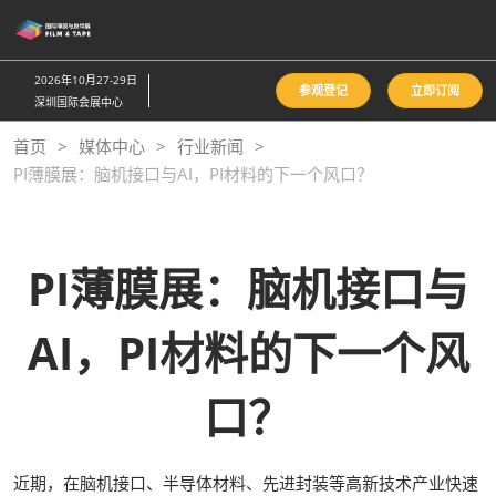
直
接
跳
2026年10月27-29日
参观登记
立即订阅
转
深圳国际会展中心
至
首页
媒体中心
行业新闻
内
PI薄膜展：脑机接口与AI，PI材料的下一个风口？
容
PI薄膜展：脑机接口与
AI，PI材料的下一个风
口？
近期，在脑机接口、半导体材料、先进封装等高新技术产业快速