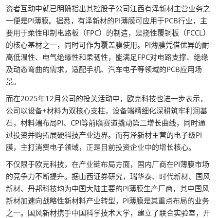
资者互动中就已明确指出其控股子公司江西有泽新材主营业务之
一便是PI薄膜。据悉，有泽新材的PI薄膜可应用于PCB行业，主
要用于柔性印制电路板（FPC）的制造，是挠性覆铜板（FCCL）
的核心基材之一，同时可作为覆盖膜使用。PI薄膜凭借优异的耐
高低温性、电气绝缘性和柔韧性，能满足FPC对电路支撑、绝缘
及动态弯曲的需求，适配手机、汽车电子等领域的PCB应用场
景。
而在2025年12月公司的投关活动中，欧克科技也进一步表示，
公司以设备+材料为双核心支柱，设备端精细化深耕筑牢利润基
石，材料端布局PI、CPI等前瞻赛道撬动第二增长曲线，同时通
过投资并购拓展硬科技产业边界。而有泽新材主营的电子级PI
膜，主打消费电子领域，正是目前投资企业中的增长核心。
不仅限于欧克科技，在产业链布局方面，国内厂商在PI薄膜市场
的竞争力不断提升。据山西证券研究，瑞华泰、时代新材、国风
新材、丹邦科技均为中国大陆主要的PI薄膜生产厂商，其中国风
新材加速向战略性新材料产业转型，PI薄膜是其重点布局的业务
之一。国风新材携手中国科学技术大学，建立了联合实验室，开