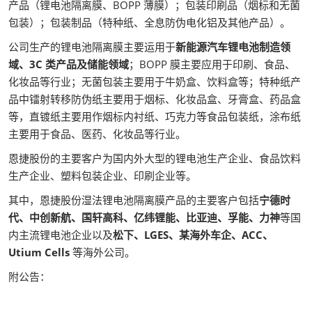
产品（锂电池隔离膜、BOPP 薄膜）；包装印刷品（烟标和无菌
包装）；包装制品（特种纸、全息防伪电化铝及其他产品）。
公司生产的锂电池隔离膜主要运用于
新能源汽车锂电池制造领
域、3C 类产品及储能领域
；BOPP 膜主要应用于印刷、食品、
化妆品等行业；无菌包装主要用于牛奶盒、饮料盒等；特种纸产
品中镭射转移防伪纸主要用于烟标、化妆品盒、牙膏盒、药品盒
等，直镀纸主要用作烟标内衬纸、巧克力等食品包装纸，涂布纸
主要用于食品、医药、化妆品等行业。
恩捷股份的主要客户为国内外大型的锂电池生产企业、食品饮料
生产企业、塑料包装企业、印刷企业等。
其中，恩捷股份湿法锂电池隔离膜产品的主要客户包括
宁德时
代、中创新航、国轩高科、亿纬锂能、比亚迪、孚能、力神
等国
内主流锂电池企业以及
松下、LGES、某海外车企、ACC、
Utium Cells
等海外公司。
附公告：