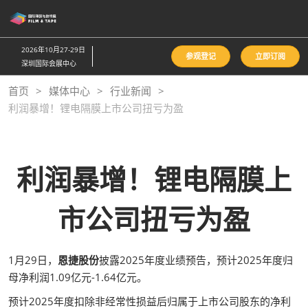
直
接
跳
2026年10月27-29日
参观登记
立即订阅
转
深圳国际会展中心
至
首页
媒体中心
行业新闻
内
利润暴增！锂电隔膜上市公司扭亏为盈
容
利润暴增！锂电隔膜上
市公司扭亏为盈
1月29日，
恩捷股份
披露2025年度业绩预告，预计2025年度归
母净利润1.09亿元-1.64亿元。
预计2025年度扣除非经常性损益后归属于上市公司股东的净利