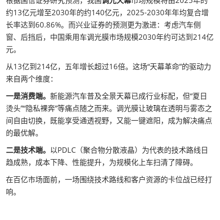
根据国信证券研究预测，我国
调光天幕
市场规模将由2025年的
约13亿元增至2030年的约140亿元，2025-2030年年均复合增
长率达到60.86%。而兴业证券的预测更为激进：考虑汽车侧
窗、后挡后，中国乘用车调光膜市场规模2030年约可达到214亿
元。
从13亿到214亿，五年增长超过16倍。这场“天幕革命”的驱动力
来自两个维度：
一是消费端。
新能源汽车普及全景天幕已成行业标配，但“夏日
烫头”“隐私裸奔”等痛点随之而来。调光膜让玻璃在透明与雾态之
间自由切换，既能享受通透视野，又能一键遮阳，成为解决痛点
的最优解。
二是技术端。
以PDLC（聚合物分散液晶）为代表的技术路线日
趋成熟，成本下降、性能提升，为规模化上车扫清了障碍。
在百亿市场面前，一场围绕技术路线和客户资源的卡位战已经打
响。