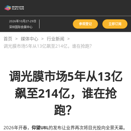
直
接
跳
2026年10月27-29日
参观登记
立即订阅
转
深圳国际会展中心
至
首页
媒体中心
行业新闻
内
调光膜市场5年从13亿飙至214亿，谁在抢跑？
容
调光膜市场5年从13亿
飙至214亿，谁在抢
跑？
2026年开春，
仰望U8L
的发布让业界再次将目光投向全景天幕。