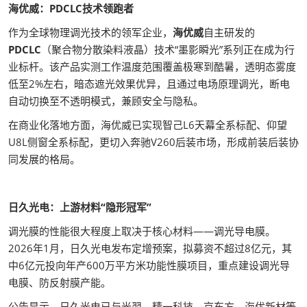
海优威：PDCLC技术领跑者
作为全球物理调光技术的领军企业，
海优威
自主研发的
PDCLC
（聚合物分散染料液晶）技术“墨影瞬光”系列正在成为行
业标杆。该产品实测工作温度范围覆盖极寒到酷暑，透明态雾度
低至2%左右，暗态遮光效果优异，且通过电场原理调光，断电
自动切换至不透明模式，兼顾安全与隐私。
在商业化落地方面，海优威已实现智己L6天幕全系标配、仰望
U8L侧窗全系标配，更切入奔驰V260后装市场，形成前装后装协
同发展的格局。
日久光电：上游材料“隐形冠军”
调光膜的性能很大程度上取决于核心材料——调光导电膜。
2026年1月，日久光电发布定增预案，拟募资不超过8亿元，其
中6亿元投向年产600万平方米功能性膜项目，重点建设调光导
电膜、防反射膜产能。
公告显示，日久光电已与光羿、精一科技、京东方、海优新材等