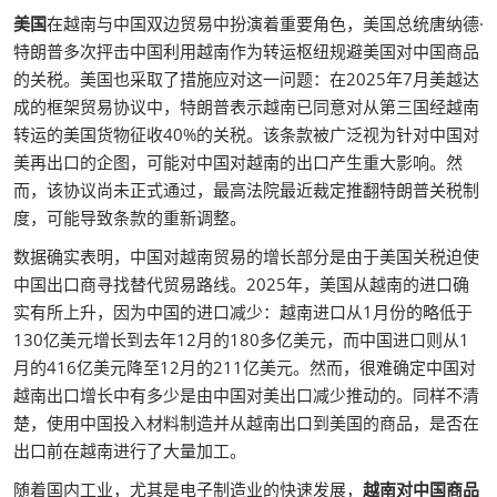
美国
在越南与中国双边贸易中扮演着重要角色，美国总统唐纳德·
特朗普多次抨击中国利用越南作为转运枢纽规避美国对中国商品
的关税。美国也采取了措施应对这一问题：在2025年7月美越达
成的框架贸易协议中，特朗普表示越南已同意对从第三国经越南
转运的美国货物征收40%的关税。该条款被广泛视为针对中国对
美再出口的企图，可能对中国对越南的出口产生重大影响。然
而，该协议尚未正式通过，最高法院最近裁定推翻特朗普关税制
度，可能导致条款的重新调整。
数据确实表明，中国对越南贸易的增长部分是由于美国关税迫使
中国出口商寻找替代贸易路线。2025年，美国从越南的进口确
实有所上升，因为中国的进口减少：越南进口从1月份的略低于
130亿美元增长到去年12月的180多亿美元，而中国进口则从1
月的416亿美元降至12月的211亿美元。然而，很难确定中国对
越南出口增长中有多少是由中国对美出口减少推动的。同样不清
楚，使用中国投入材料制造并从越南出口到美国的商品，是否在
出口前在越南进行了大量加工。
随着国内工业，尤其是电子制造业的快速发展，
越南对中国商品