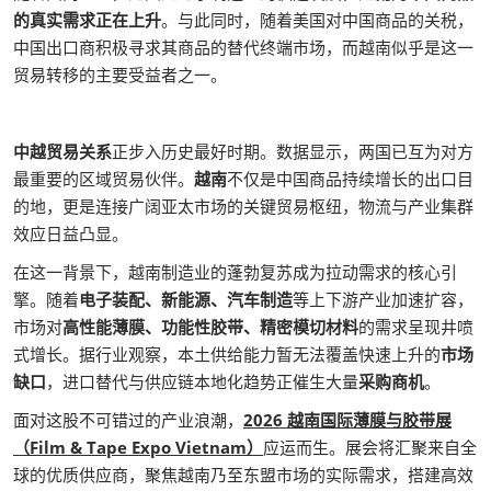
的真实需求正在上升
。与此同时，随着美国对中国商品的关税，
中国出口商积极寻求其商品的替代终端市场，而越南似乎是这一
贸易转移的主要受益者之一。
中越贸易关系
正步入历史最好时期。数据显示，两国已互为对方
最重要的区域贸易伙伴。
越南
不仅是中国商品持续增长的出口目
的地，更是连接广阔亚太市场的关键贸易枢纽，物流与产业集群
效应日益凸显。
在这一背景下，越南制造业的蓬勃复苏成为拉动需求的核心引
擎。随着
电子装配、新能源、汽车制造
等上下游产业加速扩容，
市场对
高性能薄膜、功能性胶带、精密模切材料
的需求呈现井喷
式增长。据行业观察，本土供给能力暂无法覆盖快速上升的
市场
缺口
，进口替代与供应链本地化趋势正催生大量
采购商机
。
面对这股不可错过的产业浪潮，
2026 越南国际薄膜与胶带展
（Film & Tape Expo Vietnam）
应运而生。展会将汇聚来自全
球的优质供应商，聚焦越南乃至东盟市场的实际需求，搭建高效