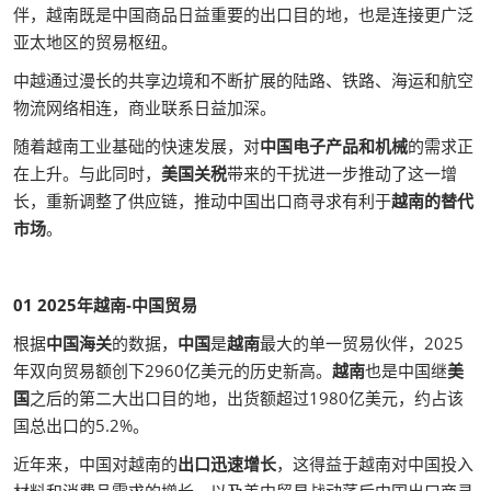
伴，越南既是中国商品日益重要的出口目的地，也是连接更广泛
亚太地区的贸易枢纽。
中越通过漫长的共享边境和不断扩展的陆路、铁路、海运和航空
物流网络相连，商业联系日益加深。
随着越南工业基础的快速发展，对
中国电子产品和机械
的需求正
在上升。与此同时，
美国关税
带来的干扰进一步推动了这一增
长，重新调整了供应链，推动中国出口商寻求有利于
越南的替代
市场
。
01
2025年越南-中国贸易
根据
中国海关
的数据，
中国
是
越南
最大的单一贸易伙伴，2025
年双向贸易额创下2960亿美元的历史新高。
越南
也是中国继
美
国
之后的第二大出口目的地，出货额超过1980亿美元，约占该
国总出口的5.2%。
近年来，中国对越南的
出口迅速增长
，这得益于越南对中国投入