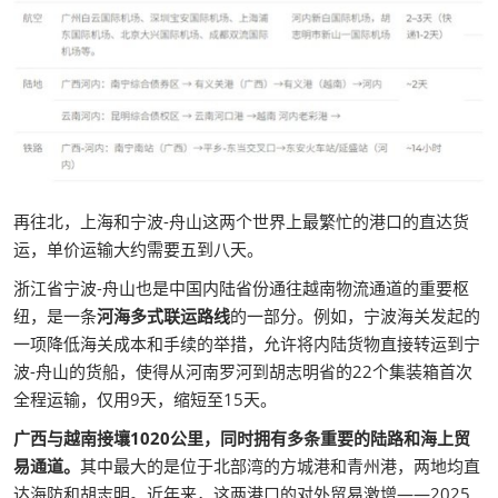
再往北，上海和宁波-舟山这两个世界上最繁忙的港口的直达货
运，单价运输大约需要五到八天。
浙江省宁波-舟山也是中国内陆省份通往越南物流通道的重要枢
纽，是一条
河海多式联运路线
的一部分。例如，宁波海关发起的
一项降低海关成本和手续的举措，允许将内陆货物直接转运到宁
波-舟山的货船，使得从河南罗河到胡志明省的22个集装箱首次
全程运输，仅用9天，缩短至15天。
广西与越南接壤1020公里，同时拥有多条重要的陆路和海上贸
易通道。
其中最大的是位于北部湾的方城港和青州港，两地均直
达海防和胡志明。近年来，这两港口的对外贸易激增——2025