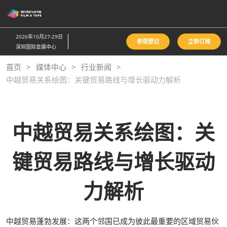
直
接
跳
2026年10月27-29日
参观登记
立即订阅
转
深圳国际会展中心
至
首页
媒体中心
行业新闻
内
中越贸易关系绘图：关键贸易路线与增长驱动力解析
容
中越贸易关系绘图：关
键贸易路线与增长驱动
力解析
中越贸易蓬勃发展：这两个邻国已成为彼此最重要的区域贸易伙