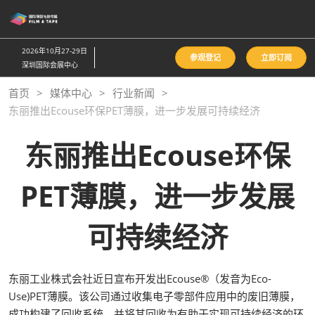
直
接
跳
2026年10月27-29日
参观登记
立即订阅
转
深圳国际会展中心
至
首页
媒体中心
行业新闻
内
东丽推出Ecouse环保PET薄膜，进一步发展可持续经济
容
东丽推出Ecouse环保
PET薄膜，进一步发展
可持续经济
东丽工业株式会社近日宣布开发出Ecouse®（发音为Eco-
Use)PET薄膜。该公司通过收集电子零部件应用中的废旧薄膜，
成功构建了回收系统，并将其回收为有助于实现可持续经济的环