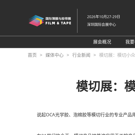
直
接
2026年10月27-29日
跳
深圳国际会展中心
转
至
内
展会概况
我要
容
展会概况
首页
媒体中心
行业新闻
模切展：模切小
展品范围
交通住宿
模切展：
特色展区
关于主办方
包容性和多元化
说起OCA光学胶、泡棉胶等模切行业的专业产品用语
常见问题解答
展馆平面图