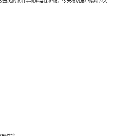
较熟悉的就有手机屏幕保护膜。今天模切展小编就为大
零部件等。