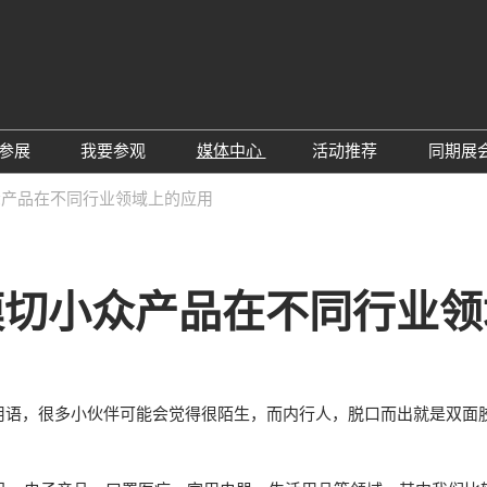
中
Eng
参展
我要参观
媒体中心
活动推荐
同期展
한
展位预定
参观预登记
行业新闻
会议论坛
深
众产品在不同行业领域上的应用
日
展
展商评语
特邀贵宾
展会新闻
2026越南国际薄
Tiế
国
แบ
展商增值服务
展商名录
展商动态
Ind
亚
模切小众产品在不同行业领
励展通APP
推荐展商
合作媒体
国
重点观众
展商说
订阅电邮
览
为何参展
组团参观
，很多小伙伴可能会觉得很陌生，而内行人，脱口而出就是双面胶，
商贸配对
RX Connect 励展通