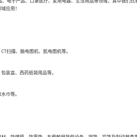
、电子产品、口罩医疗、家用电器、生活用品等领域，其中我们比
薄膜与胶带展
领域应用！
T扫描、脑电图机、肌电图机等。
包装盒、西药纸袋用品等。
水巾等。
材、防爆膜、防震垫、车载触屏导航设备、铜箔、铝箔及制动器类