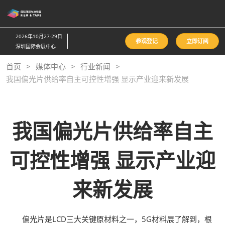
直
接
跳
2026年10月27-29日
参观登记
立即订阅
转
深圳国际会展中心
至
首页
媒体中心
行业新闻
内
我国偏光片供给率自主可控性增强 显示产业迎来新发展
容
我国偏光片供给率自主
可控性增强 显示产业迎
来新发展
偏光片是LCD三大关键原材料之一，5G材料展了解到，根