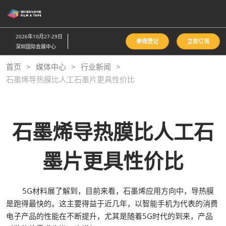
直
接
跳
2026年10月27-29日
参观登记
立即订阅
转
深圳国际会展中心
至
首页
媒体中心
行业新闻
内
石墨烯导热膜比人工石墨片更具性价比
容
石墨烯导热膜比人工石
墨片更具性价比
5G材料展了解到，目前来看，石墨烯应用方向中，导热膜
是跑得最快的。这主要得益于近几年，以智能手机为代表的消费
电子产品的性能在不断提升，尤其是随着5G时代的到来，产品