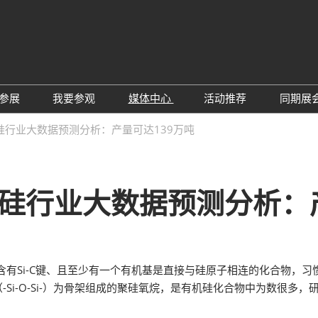
中
Eng
参展
我要参观
媒体中心
活动推荐
同期展
한
展位预定
参观预登记
行业新闻
会议论坛
深
机硅行业大数据预测分析：产量可达139万吨
日
展
展商评语
特邀贵宾
展会新闻
2026越南国际薄
Tiế
国
แบ
展商增值服务
展商名录
展商动态
Ind
亚
机硅行业大数据预测分析：
励展通APP
推荐展商
合作媒体
国
重点观众
展商说
订阅电邮
览
为何参展
组团参观
Si-C键、且至少有一个有机基是直接与硅原子相连的化合物，习
商贸配对
RX Connect 励展通
Si-O-Si-）为骨架组成的聚硅氧烷，是有机硅化合物中为数很多