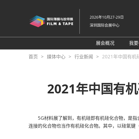
直
接
2026年10月27-29日
跳
深圳国际会展中心
转
至
内
展会概况
我要
容
展会概况
首页
媒体中心
行业新闻
2021年中国有
展品范围
交通住宿
2021年中国有
特色展区
关于主办方
包容性和多元化
5G材料展了解到，有机硅即有机硅化合物，是指含有
常见问题解答
连接的化合物也当作有机硅化合物。其中，以硅氧键（-
展馆平面图