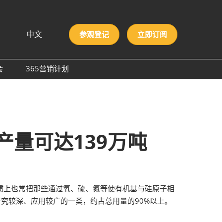
中文
参观登记
立即订阅
文
lish
会
365营销计划
국인
圳国际胶粘剂及化工原料
本語
膜与胶带展
ng Việt
际高性能材料展
บไทย
onesia
洲材料周
产量可达139万吨
际新材料新工艺及色彩展
会
惯上也常把那些通过氧、硫、氮等使有机基与硅原子相
，研究较深、应用较广的一类，约占总用量的90%以上。