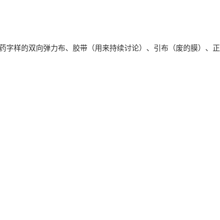
薄膜与胶带展
白药字样的双向弹力布、胶带（用来持续讨论）、引布（废的膜）、