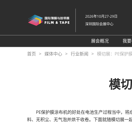
直
接
2026年10月27-29日
跳
深圳国际会展中心
转
至
内
展会概况
我要
容
展会概况
首页
媒体中心
行业新闻
模切展：PE保护
展品范围
交通住宿
模切
特色展区
关于主办方
包容性和多元化
PE保护膜涂布机的好处在电池生产过程当中，将成
常见问题解答
料、无积尘、无气泡并烘干收卷。下面就随模切展一起
展馆平面图