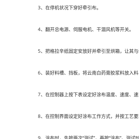
3、在停机状况下穿好牵引布。
4、翻开总电源、伺服电机、干涸风机等开关。
5、把格拉辛纸固定安放好并牵引至烘箱，让其与
6、装好料槽、挡板，将云南白药膏胶浆料放入料
7、在控制器上按下表设定好涂布温度、速度、速
8、在控制界面设定好涂布工作方式，并按工艺要
9、涂布时，先按两次“测试”，再按“涂布”。测试