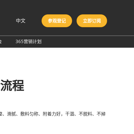
中文
参观登记
立即订阅
文
lish
会
365营销计划
국인
圳国际胶粘剂及化工原料
本語
膜与胶带展
ng Việt
际高性能材料展
บไทย
onesia
洲材料周
序流程
际新材料新工艺及色彩展
会
整、滑腻、敷料匀称、附着力好，干涸、不脱料、不掉