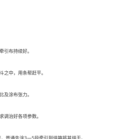
牵引布持续好。
斗之中，用条帮赶平。
比及涂布张力。
求调治好各项参数。
时，普通先涂3—5段牵引到烘箱将其烘干。