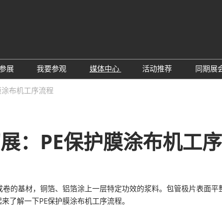
中
Eng
参展
我要参观
媒体中心
活动推荐
同期展
한
展位预定
参观预登记
行业新闻
会议论坛
深
膜涂布机工序流程
日
展
展商评语
特邀贵宾
展会新闻
2026越南国际薄
Tiế
国
แบ
展商增值服务
展商名录
展商动态
Ind
亚
展：PE保护膜涂布机工
励展通APP
推荐展商
合作媒体
国
重点观众
展商说
订阅电邮
览
为何参展
组团参观
卷的基材，铜箔、铝箔涂上一层特定功效的浆料。包管极片表面平
商贸配对
RX Connect 励展通
来了解一下PE保护膜涂布机工序流程。