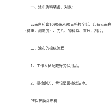
2026越南国际
一、涂布质料装备、对象：
云南白药膏1090毫米90克格拉辛纸、印有云南
（称重，测密度）、刀片、物料盒、直尺、刮片。
二、涂布的操纵流程
1、工作人员配戴好劳保用品。
2、搜检刮刀、背辊是否擦拭洁净。
PE保护膜涂布机