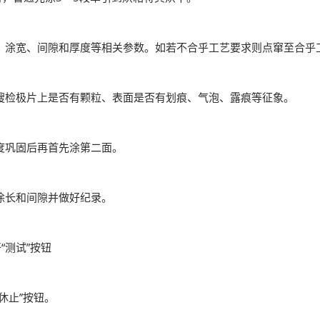
涂宽、间隙和厚度等相关参数。如若不合乎工艺要求则点窜至合乎
检极片上是否有颗粒、表面是否有划痕、气泡、露痕等征象。
度巩固后再首先涂第二面。
涂长和间隙并做好纪录。
“测试”按钮
休止”按钮。