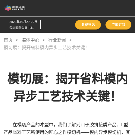
直
接
跳
2026年10月27-29日
参观登记
立即订阅
转
深圳国际会展中心
至
首页
媒体中心
行业新闻
内
模切展：揭开省料模内异步工艺技术关键！
容
模切展：揭开省料模内
异步工艺技术关键！
在模切产品的冲型中，我们了解到口子胶拼接类产品、L型
产品省料工艺所使用的匠心之作模切机——模内异步模切机，其