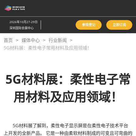
直
接
跳
2026年10月27-29日
参观登记
立即订阅
转
深圳国际会展中心
至
首页
媒体中心
行业新闻
内
5G材料展：柔性电子常用材料及应用领域！
容
5G材料展：柔性电子常
用材料及应用领域！
5G材料展了解到，柔性电子显示屏是在柔性电子技术平台
上开发的全新产品。 它是一种由柔软材料制成的可变且可弯曲的