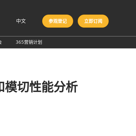
中文
参观登记
立即订阅
文
lish
会
365营销计划
국인
圳国际胶粘剂及化工原料
本語
膜与胶带展
ng Việt
际高性能材料展
บไทย
onesia
洲材料周
和模切性能分析
际新材料新工艺及色彩展
会