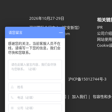
2026年10月27-29日
相关链
IPR
深圳国际会展中心（宝安新馆）
请您留言
公司介绍
aaron.ye@rxglobal.com
网站使用
021-2231 7259
感谢您的关注，当前客服人员不在
Cookie
线，请填写一下您的信息，我们会
尽快和您联系。
隐私选项
隐私政策
Cookie政策
展会信息
可持续发展
网站地图
沪ICP备15012744号-3
Built by RX
其他励展展会
励展新闻
加入我们
包容性和多