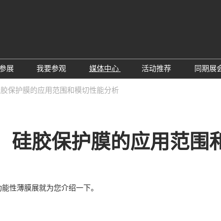
中
Eng
参展
我要参观
媒体中心
活动推荐
同期展
한
展位预定
参观预登记
行业新闻
会议论坛
深
硅胶保护膜的应用范围和模切性能分析
日
展
展商评语
特邀贵宾
展会新闻
2026越南国际薄
Tiế
国
แบ
展商增值服务
展商名录
展商动态
Ind
亚
：硅胶保护膜的应用范围
励展通APP
推荐展商
合作媒体
国
重点观众
展商说
订阅电邮
览
为何参展
组团参观
能性薄膜展就为您介绍一下。
商贸配对
RX Connect 励展通