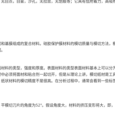
白点，白雾，沙孔，无拉丝，无划痕等；它具有低附着力，高吸附
基膜组成的复合材料。硅胶保护膜材料的模切质量与模切方法，模
同。
料的类型，强度和厚度。表面材料的类型表面材料基本上可以分为
程中必须将面材和粘合剂一起切开，但是从理论上讲，模切纸材是工具
，纸状材料的模切精度不是很高。在分析过程中，通常会看到一些标
模切刀片的角度为52°。假设角度大，材料的挤压变形将大，即，