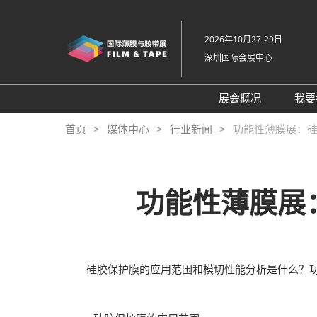
直
接
2026年10月27-29日
跳
深圳国际会展中心
转
至
内
展会概况
我要
容
展会概况
首页
媒体中心
行业新闻
功能性薄膜展：
展品范围
交通住宿
功能性薄膜展
特色展区
关于主办方
包容性和多元化
硅胶保护膜的应用范围和模切性能分析是什么？功
常见问题解答
展馆平面图