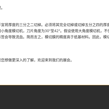
程。
将厚度的三分之二切掉。必须将其完全切掉或切掉五分之四的厚度
小角度模切机，刀片角度为30°至42°。假设使用大角度模切机，
标签会导致流血。简而言之，模切膜的精度高于纸基材料。因此，模
您想做更深入的了解，欢迎来到我们的展会。