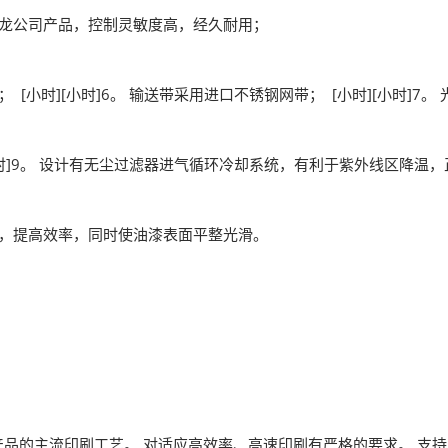
龙公司产品，控制灵敏度高，经久耐用；
时][小时]6。 输送带采用进口不锈钢网带； [小时][小时]7
]9。 设计有无尘过滤器进气循环冷却系统，有利于紫外线区降温，正
，提高效率，同时使油漆表面平整光滑。
的主流印刷工艺。 对适应高效率、高速印刷有严格的要求。 支持