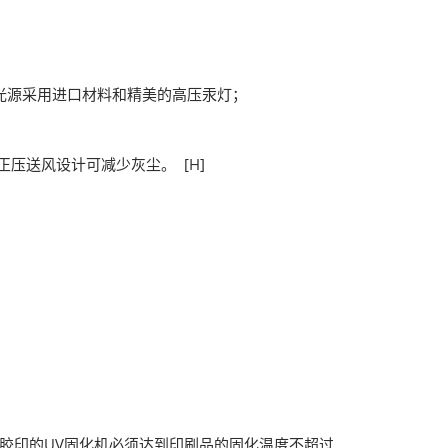
。 光源采用进口材料和精美的高压汞灯；
压送风设计可减少灰尘。 [H]
胶印的UV固化机必须达到印刷品的固化温度不超过