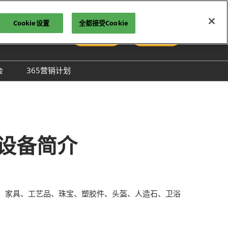
Cookie设置
全都接受Cookie
中文
参观登记
立即订阅
文
lish
会
365营销计划
국인
圳国际胶粘剂及化工原料
本語
膜与胶带展
ng Việt
际高性能材料展
บไทย
onesia
洲材料周
装设备简介
际新材料新工艺及色彩展
会
、家具、工艺品、珠宝、塑胶件、头盔、人造石、卫浴