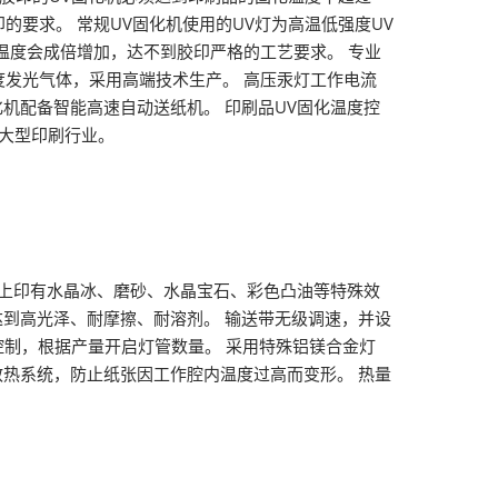
的要求。 常规UV固化机使用的UV灯为高温低强度UV
V固化温度会成倍增加，达不到胶印严格的工艺要求。 专业
度发光气体，采用高端技术生产。 高压汞灯工作电流
化机配备智能高速自动送纸机。 印刷品UV固化温度控
等大型印刷行业。
上印有水晶冰、磨砂、水晶宝石、彩色凸油等特殊效
达到高光泽、耐摩擦、耐溶剂。 输送带无级调速，并设
控制，根据产量开启灯管数量。 采用特殊铝镁合金灯
散热系统，防止纸张因工作腔内温度过高而变形。 热量