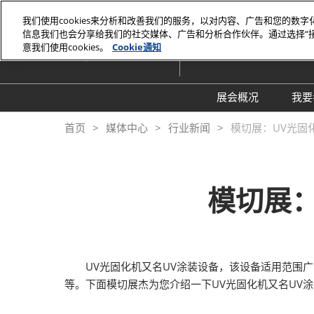
直
我们使用cookies来分析和改善我们的服务，以对内容、广告和您的数
接
信息我们也会分享给我们的社交媒体、广告和分析合作伙伴。通过选择“
2026年10月27-29日
跳
意我们使用cookies。
Cookie通知
深圳国际会展中心
转
至
内
展会概况
我要
容
展会概况
首页
媒体中心
行业新闻
模切展：UV光固
展品范围
交通住宿
模切展：
特色展区
关于主办方
包容性和多元化
UV光固化机又名UV涂装设备，该设备适用范围广
常见问题解答
等。下面模切展杰为您介绍一下UV光固化机又名UV
展馆平面图