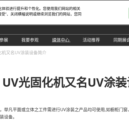
字化体验进行提升和个性化。您使用我们网站的相关
接受”、关闭横幅说明或继续浏览我们的网站，您同
中
Eng
参展
我要参观
媒体中心
活动推荐
同期展
한
展位预定
参观预登记
行业新闻
会议论坛
深
化机又名UV涂装设备简介
日
展
展商评语
特邀贵宾
展会新闻
2026越南国际薄
Tiế
国
แบ
展商增值服务
展商名录
展商动态
Ind
亚
UV光固化机又名UV涂
励展通APP
推荐展商
合作媒体
国
重点观众
展商说
订阅电邮
览
为何参展
组团参观
，举凡平面或立体之工件需进行UV涂装之产品均可使用,如橱柜门窗
商贸配对
RX Connect 励展通
涂装设备。