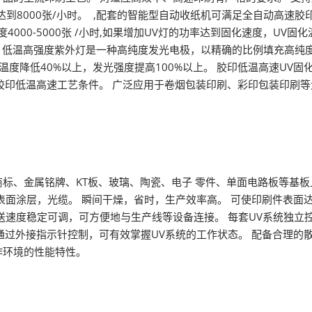
到8000张/小时。 ,配套的智能型自动收纸机可满足全自动高速胶印
4000-5000张 /小时,如果增加UV灯的功率达到固化速度，U
。 低温高强度紫外灯是一种高纯度发光电极，以精确的比例填充高纯
温度降低40%以上，发光强度提高100%以上。 胶印低温高速UV固
满足胶印低温高速工艺条件。 广泛应用于卷烟包装印刷、彩印包装印刷
、金属铭牌、KT板、玻璃、陶瓷、电子 零件、单面电路板等基板
表面涂层，光缆。 瞬间干燥，省时，生产效率高。 可使印刷件表面
送速度稳定可调，可方便地与生产线等设备连接。 每套UV系统独立
可通过外接指示针控制，可有效掌握UV系统的工作状态。 配备合理的
作环境的性能特性。