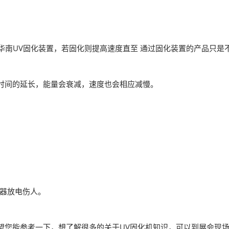
华南UV固化装置，若固化则提高速度直至 通过固化装置的产品只是不
用时间的延长，能量会衰减，速度也会相应减慢。
容器放电伤人。
您能参考一下，想了解很多的关于UV固化机知识，可以到展会现