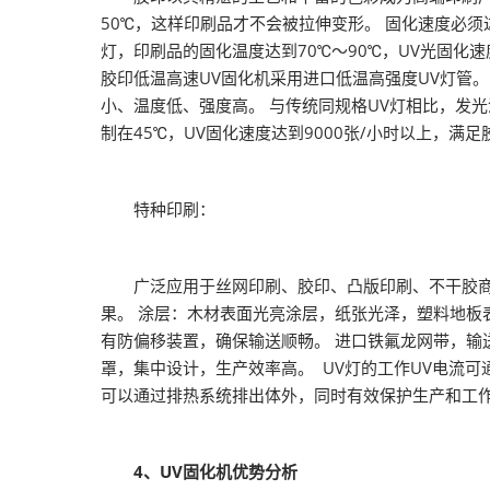
50℃，这样印刷品才不会被拉伸变形。 固化速度必须达
灯，印刷品的固化温度达到70℃～90℃，UV光固化速度
胶印低温高速UV固化机采用进口低温高强度UV灯管
小、温度低、强度高。 与传统同规格UV灯相比，发光
制在45℃，UV固化速度达到9000张/小时以上，
特种印刷：
广泛应用于丝网印刷、胶印、凸版印刷、不干胶商标
果。 涂层：木材表面光亮涂层，纸张光泽，塑料地板
有防偏移装置，确保输送顺畅。 进口铁氟龙网带，输
罩，集中设计，生产效率高。 UV灯的工作UV电流
可以通过排热系统排出体外，同时有效保护生产和工
4、UV固化机优势分析