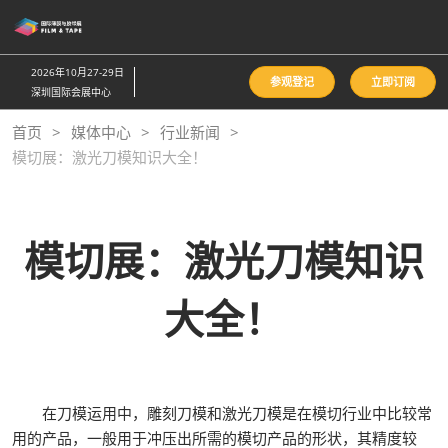
直
接
跳
2026年10月27-29日
参观登记
立即订阅
转
深圳国际会展中心
至
首页
媒体中心
行业新闻
内
模切展：激光刀模知识大全！
容
模切展：激光刀模知识
大全！
在刀模运用中，雕刻刀模和激光刀模是在模切行业中比较常
用的产品，一般用于冲压出所需的模切产品的形状，其精度较