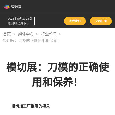
直
接
跳
2026年10月27-29日
参观登记
立即订阅
转
深圳国际会展中心
至
首页
媒体中心
行业新闻
内
模切展：刀模的正确使用和保养！
容
模切展：刀模的正确使
用和保养！
模切加工厂采用的模具