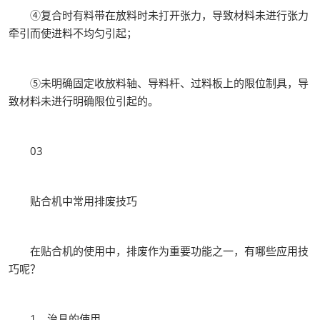
④复合时有料带在放料时未打开张力，导致材料未进行张力
牵引而使进料不均匀引起；
⑤未明确固定收放料轴、导料杆、过料板上的限位制具，导
致材料未进行明确限位引起的。
03
贴合机中常用排废技巧
在贴合机的使用中，排废作为重要功能之一，有哪些应用技
巧呢？
1、治具的使用