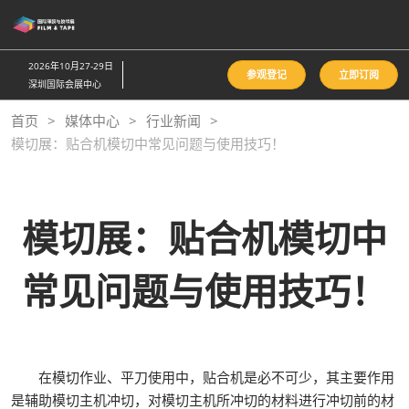
直
接
跳
2026年10月27-29日
参观登记
立即订阅
转
深圳国际会展中心
至
首页
媒体中心
行业新闻
内
模切展：贴合机模切中常见问题与使用技巧！
容
模切展：贴合机模切中
常见问题与使用技巧！
在模切作业、平刀使用中，贴合机是必不可少，其主要作用
是辅助模切主机冲切，对模切主机所冲切的材料进行冲切前的材