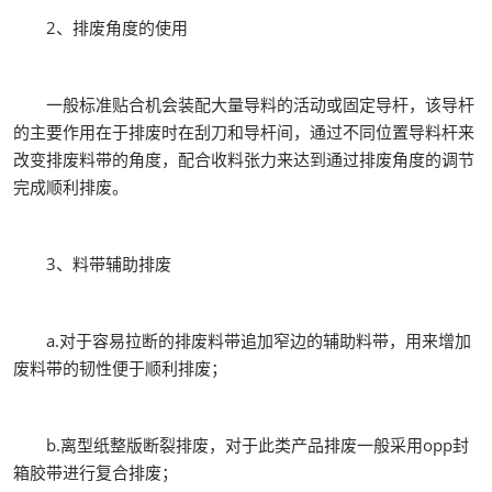
2、排废角度的使用
一般标准贴合机会装配大量导料的活动或固定导杆，该导杆
的主要作用在于排废时在刮刀和导杆间，通过不同位置导料杆来
改变排废料带的角度，配合收料张力来达到通过排废角度的调节
完成顺利排废。
3、料带辅助排废
a.对于容易拉断的排废料带追加窄边的辅助料带，用来增加
废料带的韧性便于顺利排废；
b.离型纸整版断裂排废，对于此类产品排废一般采用opp封
箱胶带进行复合排废；