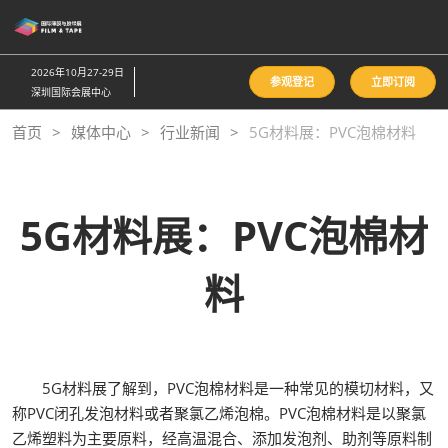
直
接
跳
2026年10月27-29日
参观登记
立即订阅
转
深圳国际会展中心
至
首页
媒体中心
行业新闻
5G材料展：PVC泡棉材料
内
容
5G材料展：PVC泡棉材
料
5G材料展了解到，PVC泡棉材料是一种常见的模切材料，又
称PVC闭孔发泡材料或者聚氯乙烯泡棉。PVC泡棉材料是以聚氯
乙烯塑料为主要原料，经高温混合、添加发泡剂、助剂等原料制