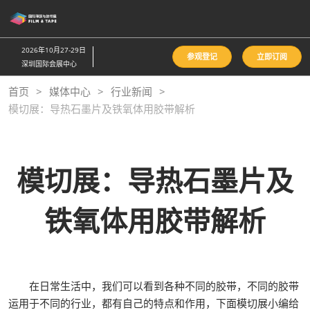
直
接
跳
2026年10月27-29日
参观登记
立即订阅
转
深圳国际会展中心
至
首页
媒体中心
行业新闻
内
模切展：导热石墨片及铁氧体用胶带解析
容
模切展：导热石墨片及
铁氧体用胶带解析
在日常生活中，我们可以看到各种不同的胶带，不同的胶带
运用于不同的行业，都有自己的特点和作用，下面模切展小编给